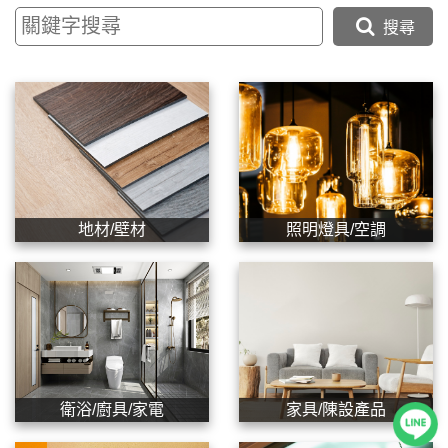
搜尋
地材/壁材
照明燈具/空調
衛浴/廚具/家電
家具/陳設產品